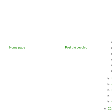
Home page
Post più vecchio
►
►
►
►
►
►
20