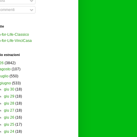
ost
ommenti
tte
-for-Life-Classico
-for-Life-VinciCasa
io estrazioni
26
(3842)
agosto
(107)
luglio
(550)
giugno
(533)
►
giu 30
(18)
►
giu 29
(18)
►
giu 28
(18)
►
giu 27
(18)
►
giu 26
(16)
►
giu 25
(17)
►
giu 24
(18)