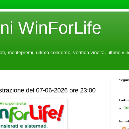
oni WinForLife
tati, montepremi, ultimo concorso, verifica vincita, ultime vin
Segui
estrazione del 07-06-2026 ore 23:00
Link ut
Oro
Iscrivi