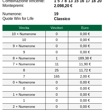
Combinazione vincente:
1 5 7 8 13 15 16 17 18 20
Montepremi:
2.098,20 €
Numerone:
19
Quote Win for Life
Classico
Vincita
Vincitori
Euro
10 + Numerone
0
0,00 €
10
0
0,00 €
9 + Numerone
0
0,00 €
9
0
0,00 €
8 + Numerone
1
189,38 €
7 + Numerone
11
11,90 €
8
25
11,72 €
7
165
2,00 €
0 + Numerone
0
0,00 €
0
0
0,00 €
1 + Numerone
0
0,00 €
1
0
0,00 €
2 + Numerone
0
0,00 €