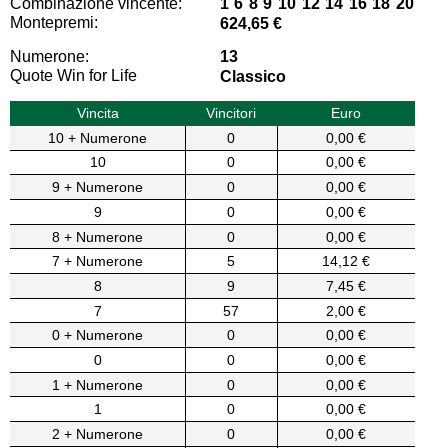
Combinazione vincente:
1 6 8 9 10 12 14 16 18 20
Montepremi:
624,65 €
Numerone:
13
Quote Win for Life
Classico
Vincita
Vincitori
Euro
10 + Numerone
0
0,00 €
10
0
0,00 €
9 + Numerone
0
0,00 €
9
0
0,00 €
8 + Numerone
0
0,00 €
7 + Numerone
5
14,12 €
8
9
7,45 €
7
57
2,00 €
0 + Numerone
0
0,00 €
0
0
0,00 €
1 + Numerone
0
0,00 €
1
0
0,00 €
2 + Numerone
0
0,00 €