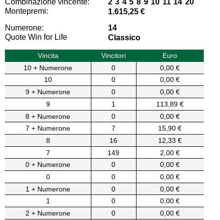
Combinazione vincente:
2 3 4 5 8 9 10 11 14 20
Montepremi:
1.615,25 €
Numerone:
14
Quote Win for Life
Classico
Vincita
Vincitori
Euro
10 + Numerone
0
0,00 €
10
0
0,00 €
9 + Numerone
0
0,00 €
9
1
113,89 €
8 + Numerone
0
0,00 €
7 + Numerone
7
15,90 €
8
16
12,33 €
7
149
2,00 €
0 + Numerone
0
0,00 €
0
0
0,00 €
1 + Numerone
0
0,00 €
1
0
0,00 €
2 + Numerone
0
0,00 €