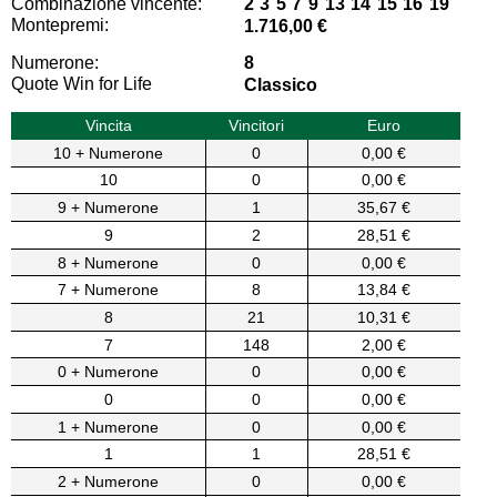
Combinazione vincente:
2 3 5 7 9 13 14 15 16 19
Montepremi:
1.716,00 €
Numerone:
8
Quote Win for Life
Classico
Vincita
Vincitori
Euro
10 + Numerone
0
0,00 €
10
0
0,00 €
9 + Numerone
1
35,67 €
9
2
28,51 €
8 + Numerone
0
0,00 €
7 + Numerone
8
13,84 €
8
21
10,31 €
7
148
2,00 €
0 + Numerone
0
0,00 €
0
0
0,00 €
1 + Numerone
0
0,00 €
1
1
28,51 €
2 + Numerone
0
0,00 €