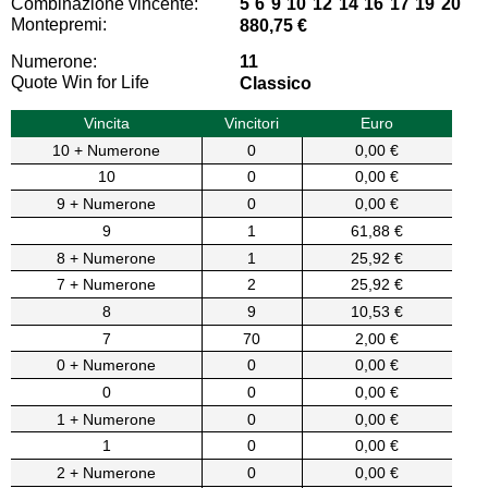
Combinazione vincente:
5 6 9 10 12 14 16 17 19 20
Montepremi:
880,75 €
Numerone:
11
Quote Win for Life
Classico
Vincita
Vincitori
Euro
10 + Numerone
0
0,00 €
10
0
0,00 €
9 + Numerone
0
0,00 €
9
1
61,88 €
8 + Numerone
1
25,92 €
7 + Numerone
2
25,92 €
8
9
10,53 €
7
70
2,00 €
0 + Numerone
0
0,00 €
0
0
0,00 €
1 + Numerone
0
0,00 €
1
0
0,00 €
2 + Numerone
0
0,00 €