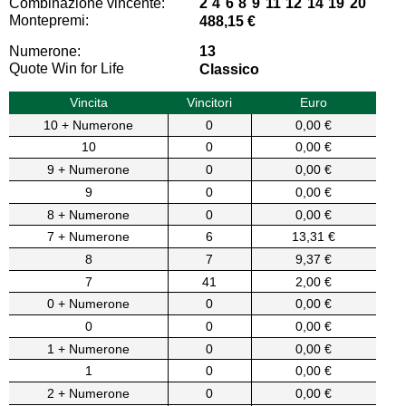
Combinazione vincente:
2 4 6 8 9 11 12 14 19 20
Montepremi:
488,15 €
Numerone:
13
Quote Win for Life
Classico
Vincita
Vincitori
Euro
10 + Numerone
0
0,00 €
10
0
0,00 €
9 + Numerone
0
0,00 €
9
0
0,00 €
8 + Numerone
0
0,00 €
7 + Numerone
6
13,31 €
8
7
9,37 €
7
41
2,00 €
0 + Numerone
0
0,00 €
0
0
0,00 €
1 + Numerone
0
0,00 €
1
0
0,00 €
2 + Numerone
0
0,00 €