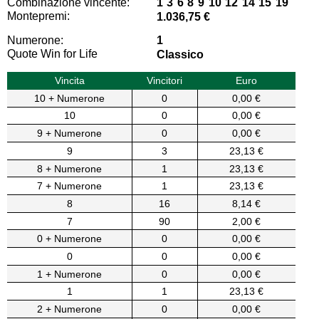
Combinazione vincente:
1 3 6 8 9 10 12 14 15 19
Montepremi:
1.036,75 €
Numerone:
1
Quote Win for Life
Classico
Vincita
Vincitori
Euro
10 + Numerone
0
0,00 €
10
0
0,00 €
9 + Numerone
0
0,00 €
9
3
23,13 €
8 + Numerone
1
23,13 €
7 + Numerone
1
23,13 €
8
16
8,14 €
7
90
2,00 €
0 + Numerone
0
0,00 €
0
0
0,00 €
1 + Numerone
0
0,00 €
1
1
23,13 €
2 + Numerone
0
0,00 €