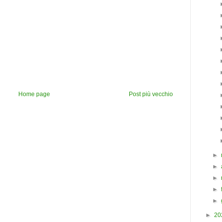
Home page
Post più vecchio
►
►
►
►
►
►
20