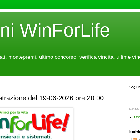
oni WinForLife
tati, montepremi, ultimo concorso, verifica vincita, ultime vin
Segui
estrazione del 19-06-2026 ore 20:00
Link ut
Oro
Iscrivi