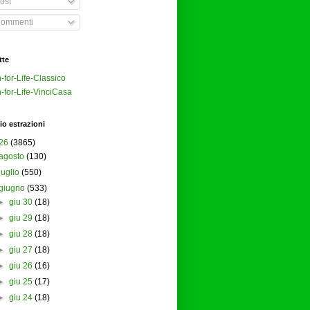
ost
ommenti
tte
-for-Life-Classico
-for-Life-VinciCasa
io estrazioni
26
(3865)
agosto
(130)
luglio
(550)
giugno
(533)
►
giu 30
(18)
►
giu 29
(18)
►
giu 28
(18)
►
giu 27
(18)
►
giu 26
(16)
►
giu 25
(17)
►
giu 24
(18)