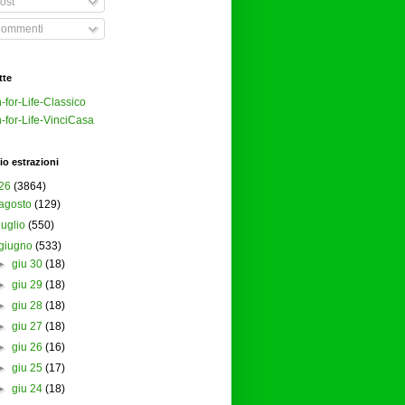
ost
ommenti
tte
-for-Life-Classico
-for-Life-VinciCasa
io estrazioni
26
(3864)
agosto
(129)
luglio
(550)
giugno
(533)
►
giu 30
(18)
►
giu 29
(18)
►
giu 28
(18)
►
giu 27
(18)
►
giu 26
(16)
►
giu 25
(17)
►
giu 24
(18)