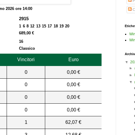
P
no 2026 ore 14:00
C
2915
1 6 8 12 13 15 17 18 19 20
Etiche
689,00 €
Win
Win
16
Classico
Archiv
Vincitori
Euro
▼
20
►
0
0,00 €
►
▼
0
0,00 €
0
0,00 €
0
0,00 €
1
62,07 €
3
12,68 €