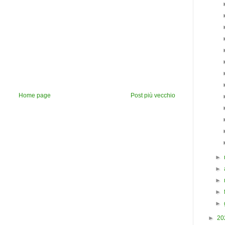
Home page
Post più vecchio
►
►
►
►
►
►
20