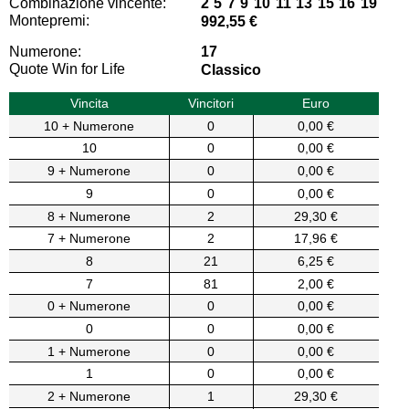
Combinazione vincente:
2 5 7 9 10 11 13 15 16 19
Montepremi:
992,55 €
Numerone:
17
Quote Win for Life
Classico
Vincita
Vincitori
Euro
10 + Numerone
0
0,00 €
10
0
0,00 €
9 + Numerone
0
0,00 €
9
0
0,00 €
8 + Numerone
2
29,30 €
7 + Numerone
2
17,96 €
8
21
6,25 €
7
81
2,00 €
0 + Numerone
0
0,00 €
0
0
0,00 €
1 + Numerone
0
0,00 €
1
0
0,00 €
2 + Numerone
1
29,30 €