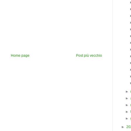
Home page
Post più vecchio
►
►
►
►
►
►
20