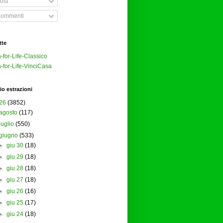
ost
ommenti
tte
-for-Life-Classico
-for-Life-VinciCasa
io estrazioni
26
(3852)
agosto
(117)
luglio
(550)
giugno
(533)
►
giu 30
(18)
►
giu 29
(18)
►
giu 28
(18)
►
giu 27
(18)
►
giu 26
(16)
►
giu 25
(17)
►
giu 24
(18)