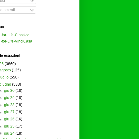
ost
ommenti
tte
-for-Life-Classico
-for-Life-VinciCasa
io estrazioni
26
(3860)
agosto
(125)
luglio
(550)
giugno
(533)
►
giu 30
(18)
►
giu 29
(18)
►
giu 28
(18)
►
giu 27
(18)
►
giu 26
(16)
►
giu 25
(17)
▼
giu 24
(18)