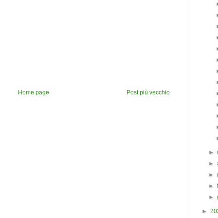
Home page
Post più vecchio
►
►
►
►
►
►
20