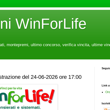
oni WinForLife
tati, montepremi, ultimo concorso, verifica vincita, ultime vin
Segui
estrazione del 24-06-2026 ore 17:00
Link ut
Oro
Iscrivi