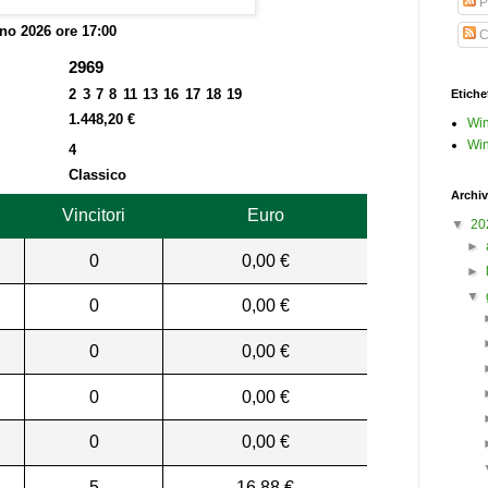
P
no 2026 ore 17:00
C
2969
2 3 7 8 11 13 16 17 18 19
Etiche
1.448,20 €
Win
Win
4
Classico
Archiv
Vincitori
Euro
▼
20
►
0
0,00 €
►
▼
0
0,00 €
0
0,00 €
0
0,00 €
0
0,00 €
5
16,88 €