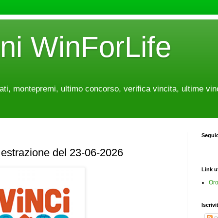
oni WinForLife
tati, montepremi, ultimo concorso, verifica vincita, ultime vin
Segui
a estrazione del 23-06-2026
Link ut
Oro
Iscrivi