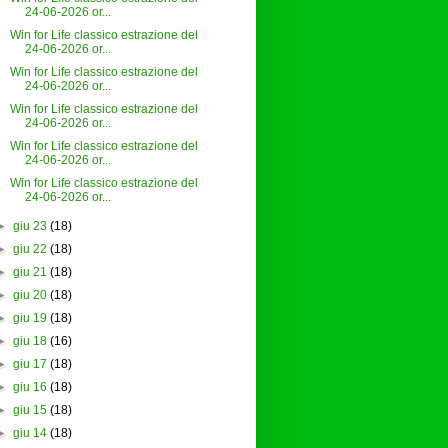
24-06-2026 or...
Win for Life classico estrazione del
24-06-2026 or...
Win for Life classico estrazione del
24-06-2026 or...
Win for Life classico estrazione del
24-06-2026 or...
Win for Life classico estrazione del
24-06-2026 or...
Win for Life classico estrazione del
24-06-2026 or...
►
giu 23
(18)
►
giu 22
(18)
►
giu 21
(18)
►
giu 20
(18)
►
giu 19
(18)
►
giu 18
(16)
►
giu 17
(18)
►
giu 16
(18)
►
giu 15
(18)
►
giu 14
(18)