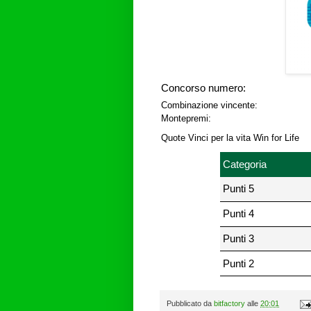
Concorso numero:
Combinazione vincente:
Montepremi:
Quote Vinci per la vita Win for Life
Categoria
Punti 5
Punti 4
Punti 3
Punti 2
Pubblicato da
bitfactory
alle
20:01