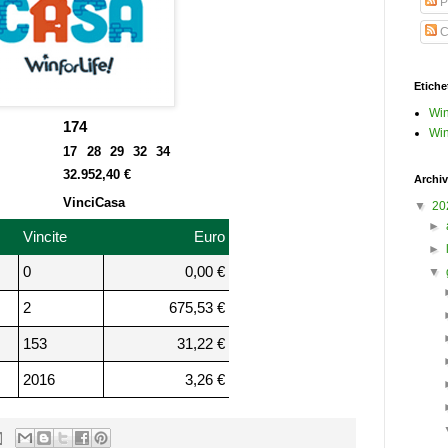
P
C
Etiche
Win
174
Win
17 28 29 32 34
32.952,40 €
Archiv
VinciCasa
▼
20
►
Vincite
Euro
►
0
0,00 €
▼
2
675,53 €
153
31,22 €
2016
3,26 €