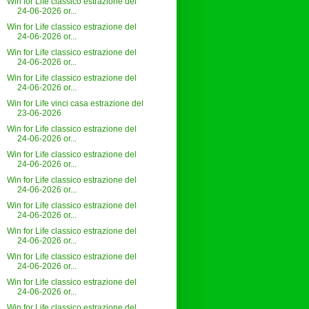
Win for Life classico estrazione del
24-06-2026 or...
Win for Life classico estrazione del
24-06-2026 or...
Win for Life classico estrazione del
24-06-2026 or...
Win for Life classico estrazione del
24-06-2026 or...
Win for Life vinci casa estrazione del
23-06-2026
Win for Life classico estrazione del
24-06-2026 or...
Win for Life classico estrazione del
24-06-2026 or...
Win for Life classico estrazione del
24-06-2026 or...
Win for Life classico estrazione del
24-06-2026 or...
Win for Life classico estrazione del
24-06-2026 or...
Win for Life classico estrazione del
24-06-2026 or...
Win for Life classico estrazione del
24-06-2026 or...
Win for Life classico estrazione del