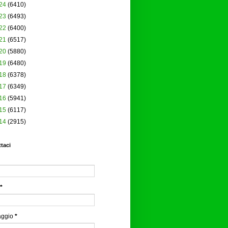
24
(6410)
23
(6493)
22
(6400)
21
(6517)
20
(5880)
19
(6480)
18
(6378)
17
(6349)
16
(5941)
15
(6117)
14
(2915)
taci
*
aggio
*