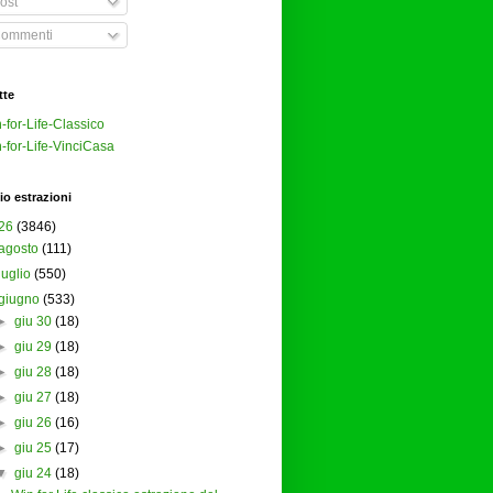
ost
ommenti
tte
-for-Life-Classico
-for-Life-VinciCasa
io estrazioni
26
(3846)
agosto
(111)
luglio
(550)
giugno
(533)
►
giu 30
(18)
►
giu 29
(18)
►
giu 28
(18)
►
giu 27
(18)
►
giu 26
(16)
►
giu 25
(17)
▼
giu 24
(18)