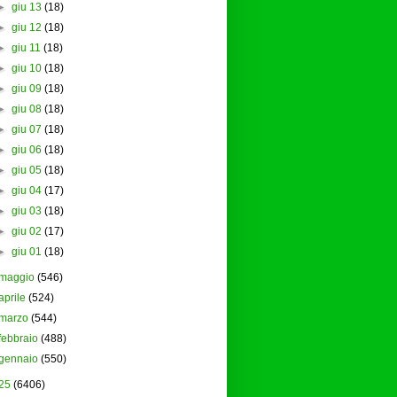
►
giu 13
(18)
►
giu 12
(18)
►
giu 11
(18)
►
giu 10
(18)
►
giu 09
(18)
►
giu 08
(18)
►
giu 07
(18)
►
giu 06
(18)
►
giu 05
(18)
►
giu 04
(17)
►
giu 03
(18)
►
giu 02
(17)
►
giu 01
(18)
maggio
(546)
aprile
(524)
marzo
(544)
febbraio
(488)
gennaio
(550)
25
(6406)