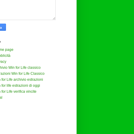
e
me page
blicità
vacy
hivio Win for Life classico
razioni Win for Life Classico
 for Life archivio estrazioni
 for life estrazioni di oggi
 for Life verifica vincite
al