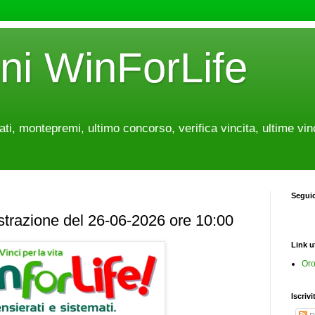
oni WinForLife
tati, montepremi, ultimo concorso, verifica vincita, ultime vin
Segui
estrazione del 26-06-2026 ore 10:00
Link ut
Oro
Iscrivi