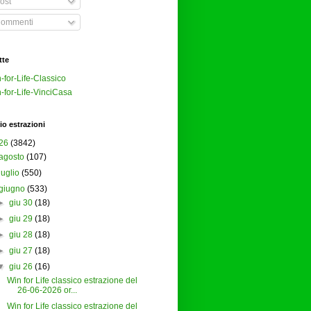
ost
ommenti
tte
-for-Life-Classico
-for-Life-VinciCasa
io estrazioni
26
(3842)
agosto
(107)
luglio
(550)
giugno
(533)
►
giu 30
(18)
►
giu 29
(18)
►
giu 28
(18)
►
giu 27
(18)
▼
giu 26
(16)
Win for Life classico estrazione del
26-06-2026 or...
Win for Life classico estrazione del