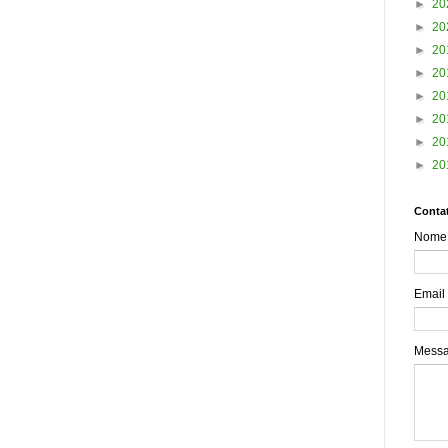
►
20
►
20
►
20
►
20
►
20
►
20
►
20
►
20
Contat
Nome
Email
Mess