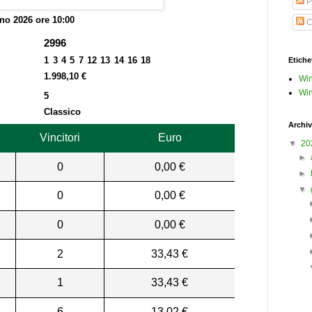
P
no 2026 ore 10:00
C
2996
1 3 4 5 7 12 13 14 16 18
Etiche
1.998,10 €
Win
Win
5
Classico
Archiv
Vincitori
Euro
▼
20
►
0
0,00 €
►
▼
0
0,00 €
0
0,00 €
2
33,43 €
1
33,43 €
6
13,02 €