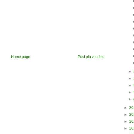
Home page
Post più vecchio
►
►
►
►
►
►
20
►
20
►
20
►
20