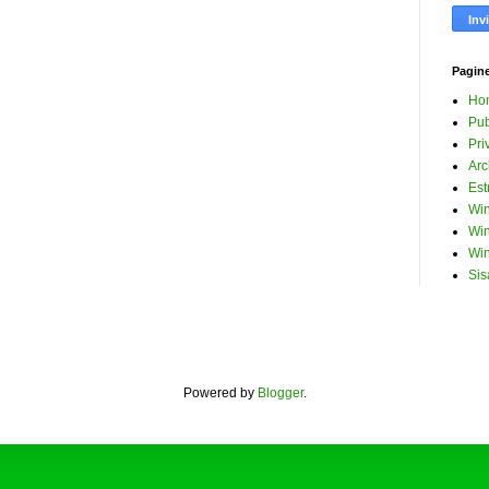
Pagin
Ho
Pub
Pri
Arc
Est
Win
Win
Win
Sis
Powered by
Blogger
.