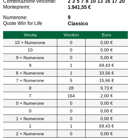
Combinazione vincente:
2 3 5 7 8 10 13 16 17 20
Montepremi:
1.941,55 €
Numerone:
9
Quote Win for Life
Classico
Vincita
Vincitori
Euro
10 + Numerone
0
0,00 €
10
0
0,00 €
9 + Numerone
0
0,00 €
9
1
69,43 €
8 + Numerone
1
33,56 €
7 + Numerone
5
15,66 €
8
28
9,73 €
7
164
2,00 €
0 + Numerone
0
0,00 €
0
0
0,00 €
1 + Numerone
0
0,00 €
1
1
69,43 €
2 + Numerone
0
0,00 €