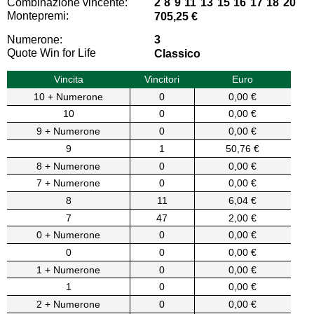
Combinazione vincente:
2 8 9 11 13 15 16 17 18 20
Montepremi:
705,25 €
Numerone:
3
Quote Win for Life
Classico
Vincita
Vincitori
Euro
10 + Numerone
0
0,00 €
10
0
0,00 €
9 + Numerone
0
0,00 €
9
1
50,76 €
8 + Numerone
0
0,00 €
7 + Numerone
0
0,00 €
8
11
6,04 €
7
47
2,00 €
0 + Numerone
0
0,00 €
0
0
0,00 €
1 + Numerone
0
0,00 €
1
0
0,00 €
2 + Numerone
0
0,00 €