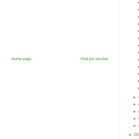
Home page
Post più vecchio
►
►
►
►
►
►
20