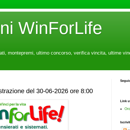
oni WinForLife
tati, montepremi, ultimo concorso, verifica vincita, ultime vin
Segui
estrazione del 30-06-2026 ore 8:00
Link ut
Oro
Iscrivi