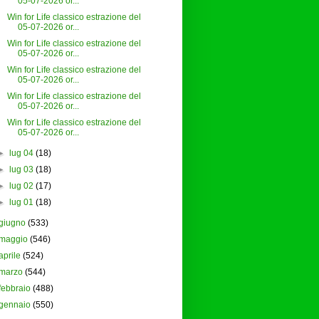
05-07-2026 or...
Win for Life classico estrazione del
05-07-2026 or...
Win for Life classico estrazione del
05-07-2026 or...
Win for Life classico estrazione del
05-07-2026 or...
Win for Life classico estrazione del
05-07-2026 or...
Win for Life classico estrazione del
05-07-2026 or...
►
lug 04
(18)
►
lug 03
(18)
►
lug 02
(17)
►
lug 01
(18)
giugno
(533)
maggio
(546)
aprile
(524)
marzo
(544)
febbraio
(488)
gennaio
(550)