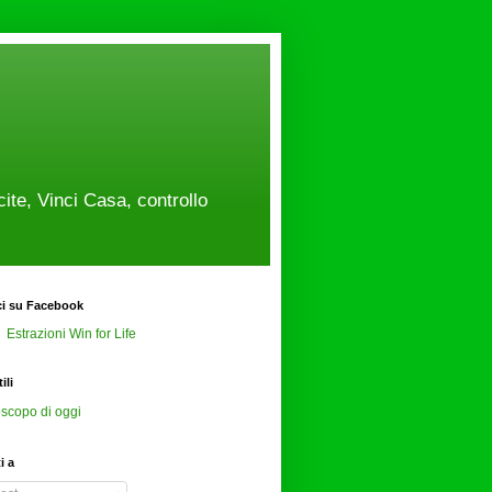
cite, Vinci Casa, controllo
ci su Facebook
Estrazioni Win for Life
ili
scopo di oggi
ti a