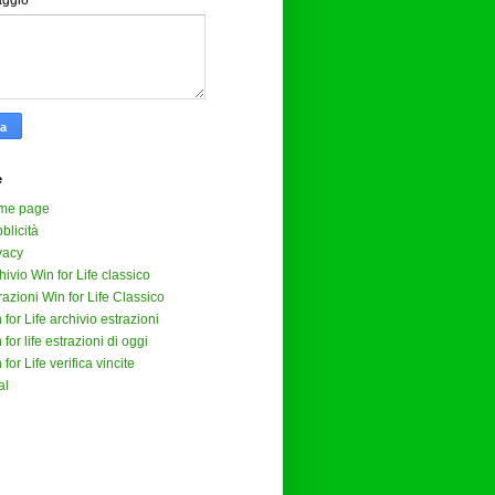
aggio
*
e
me page
blicità
vacy
hivio Win for Life classico
razioni Win for Life Classico
 for Life archivio estrazioni
 for life estrazioni di oggi
 for Life verifica vincite
al