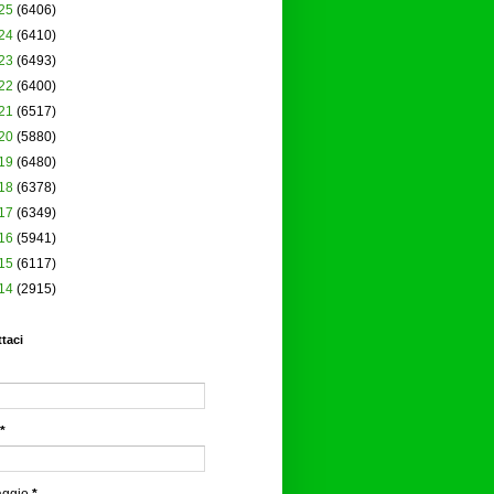
25
(6406)
24
(6410)
23
(6493)
22
(6400)
21
(6517)
20
(5880)
19
(6480)
18
(6378)
17
(6349)
16
(5941)
15
(6117)
14
(2915)
taci
*