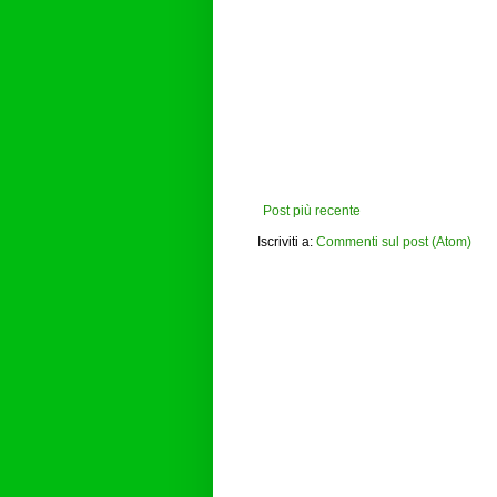
Post più recente
Iscriviti a:
Commenti sul post (Atom)