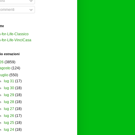
ost
ommenti
tte
-for-Life-Classico
-for-Life-VinciCasa
io estrazioni
26
(3859)
agosto
(124)
luglio
(550)
►
lug 31
(17)
►
lug 30
(18)
►
lug 29
(18)
►
lug 28
(18)
►
lug 27
(18)
►
lug 26
(17)
►
lug 25
(18)
►
lug 24
(18)