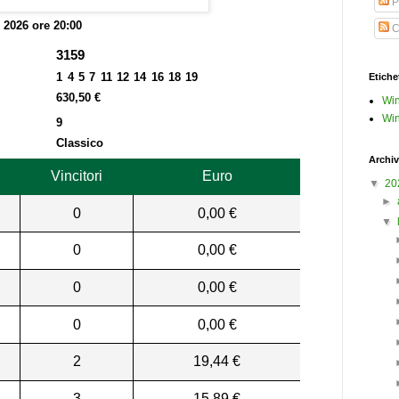
P
o 2026 ore 20:00
C
3159
1 4 5 7 11 12 14 16 18 19
Etiche
630,50 €
Win
Win
9
Classico
Archiv
Vincitori
Euro
▼
20
►
0
0,00 €
▼
0
0,00 €
0
0,00 €
0
0,00 €
2
19,44 €
3
15,89 €