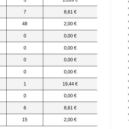
7
8,61 €
48
2,00 €
0
0,00 €
0
0,00 €
0
0,00 €
0
0,00 €
1
19,44 €
0
0,00 €
6
8,61 €
15
2,00 €