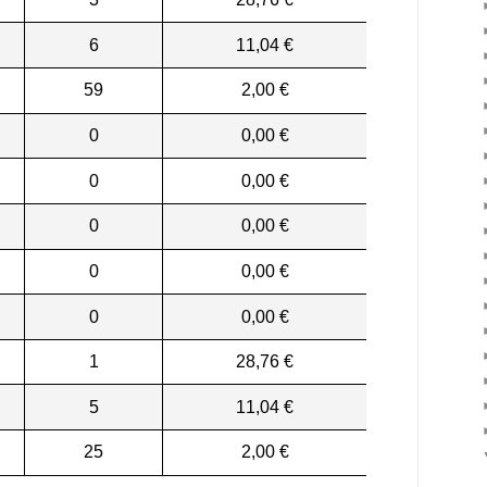
6
11,04 €
59
2,00 €
0
0,00 €
0
0,00 €
0
0,00 €
0
0,00 €
0
0,00 €
1
28,76 €
5
11,04 €
25
2,00 €