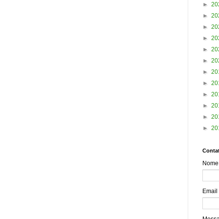
►
20
►
20
►
20
►
20
►
20
►
20
►
20
►
20
►
20
►
20
►
20
►
20
Contat
Nome
Email