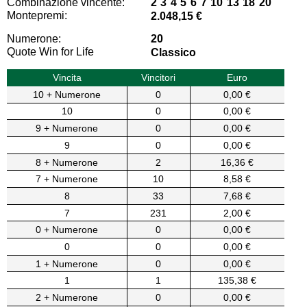
Combinazione vincente:
2 3 4 5 6 7 10 13 18 20
Montepremi:
2.048,15 €
Numerone:
20
Quote Win for Life
Classico
Vincita
Vincitori
Euro
10 + Numerone
0
0,00 €
10
0
0,00 €
9 + Numerone
0
0,00 €
9
0
0,00 €
8 + Numerone
2
16,36 €
7 + Numerone
10
8,58 €
8
33
7,68 €
7
231
2,00 €
0 + Numerone
0
0,00 €
0
0
0,00 €
1 + Numerone
0
0,00 €
1
1
135,38 €
2 + Numerone
0
0,00 €