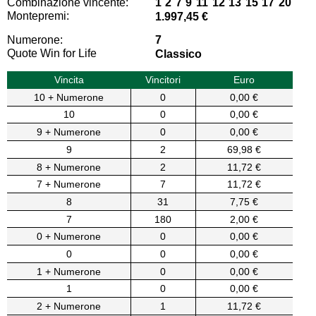
Combinazione vincente:
1 2 7 9 11 12 13 15 17 20
Montepremi:
1.997,45 €
Numerone:
7
Quote Win for Life
Classico
Vincita
Vincitori
Euro
10 + Numerone
0
0,00 €
10
0
0,00 €
9 + Numerone
0
0,00 €
9
2
69,98 €
8 + Numerone
2
11,72 €
7 + Numerone
7
11,72 €
8
31
7,75 €
7
180
2,00 €
0 + Numerone
0
0,00 €
0
0
0,00 €
1 + Numerone
0
0,00 €
1
0
0,00 €
2 + Numerone
1
11,72 €