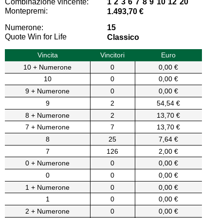
Combinazione vincente:
1 2 3 6 7 8 9 10 12 20
Montepremi:
1.493,70 €
Numerone:
15
Quote Win for Life
Classico
Vincita
Vincitori
Euro
10 + Numerone
0
0,00 €
10
0
0,00 €
9 + Numerone
0
0,00 €
9
2
54,54 €
8 + Numerone
2
13,70 €
7 + Numerone
7
13,70 €
8
25
7,64 €
7
126
2,00 €
0 + Numerone
0
0,00 €
0
0
0,00 €
1 + Numerone
0
0,00 €
1
0
0,00 €
2 + Numerone
0
0,00 €