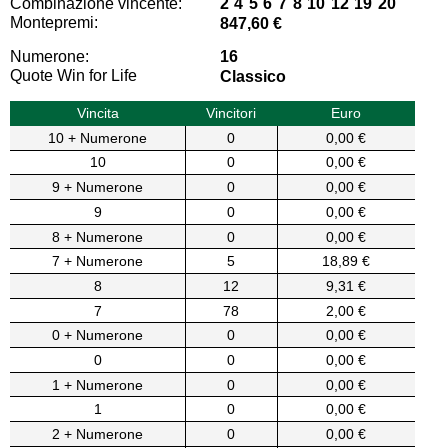
Combinazione vincente:
2 4 5 6 7 8 10 12 19 20
Montepremi:
847,60 €
Numerone:
16
Quote Win for Life
Classico
Vincita
Vincitori
Euro
10 + Numerone
0
0,00 €
10
0
0,00 €
9 + Numerone
0
0,00 €
9
0
0,00 €
8 + Numerone
0
0,00 €
7 + Numerone
5
18,89 €
8
12
9,31 €
7
78
2,00 €
0 + Numerone
0
0,00 €
0
0
0,00 €
1 + Numerone
0
0,00 €
1
0
0,00 €
2 + Numerone
0
0,00 €