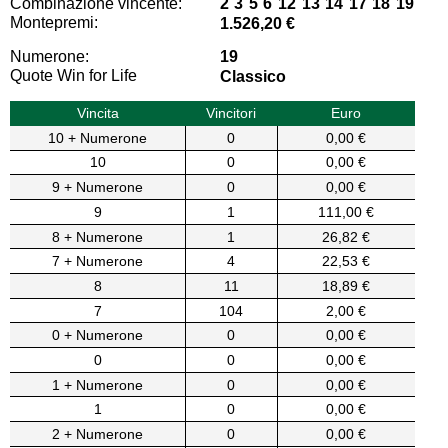
Combinazione vincente:
2 3 5 6 12 13 14 17 18 19
Montepremi:
1.526,20 €
Numerone:
19
Quote Win for Life
Classico
Vincita
Vincitori
Euro
10 + Numerone
0
0,00 €
10
0
0,00 €
9 + Numerone
0
0,00 €
9
1
111,00 €
8 + Numerone
1
26,82 €
7 + Numerone
4
22,53 €
8
11
18,89 €
7
104
2,00 €
0 + Numerone
0
0,00 €
0
0
0,00 €
1 + Numerone
0
0,00 €
1
0
0,00 €
2 + Numerone
0
0,00 €