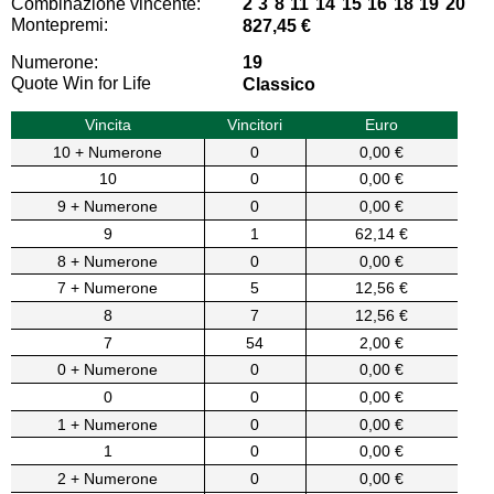
Combinazione vincente:
2 3 8 11 14 15 16 18 19 20
Montepremi:
827,45 €
Numerone:
19
Quote Win for Life
Classico
Vincita
Vincitori
Euro
10 + Numerone
0
0,00 €
10
0
0,00 €
9 + Numerone
0
0,00 €
9
1
62,14 €
8 + Numerone
0
0,00 €
7 + Numerone
5
12,56 €
8
7
12,56 €
7
54
2,00 €
0 + Numerone
0
0,00 €
0
0
0,00 €
1 + Numerone
0
0,00 €
1
0
0,00 €
2 + Numerone
0
0,00 €