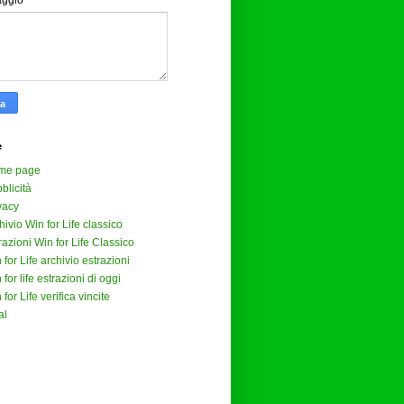
aggio
*
e
me page
blicità
vacy
hivio Win for Life classico
razioni Win for Life Classico
 for Life archivio estrazioni
 for life estrazioni di oggi
 for Life verifica vincite
al