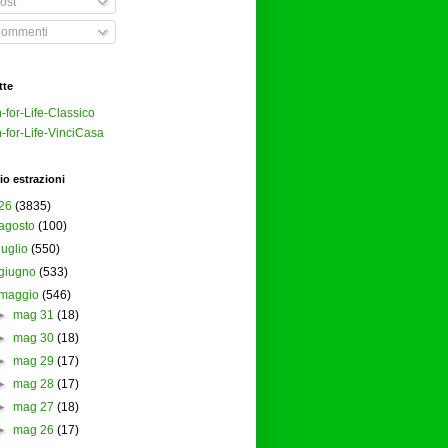
ost
ommenti
tte
-for-Life-Classico
-for-Life-VinciCasa
io estrazioni
26
(3835)
agosto
(100)
luglio
(550)
giugno
(533)
maggio
(546)
►
mag 31
(18)
►
mag 30
(18)
►
mag 29
(17)
►
mag 28
(17)
►
mag 27
(18)
►
mag 26
(17)