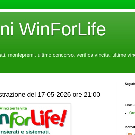
oni WinForLife
tati, montepremi, ultimo concorso, verifica vincita, ultime vin
Segui
estrazione del 17-05-2026 ore 21:00
Link ut
Oro
Iscrivi