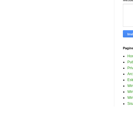
Mess
Pagin
Ho
Pub
Pri
Arc
Est
Win
Win
Win
Sis