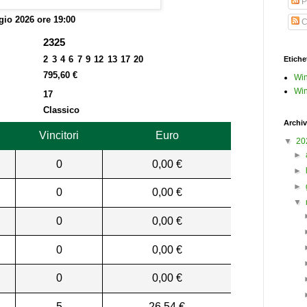
P
io 2026 ore 19:00
C
2325
2 3 4 6 7 9 12 13 17 20
Etiche
795,60 €
Win
Win
17
Classico
Archiv
Vincitori
Euro
▼
20
►
0
0,00 €
►
►
0
0,00 €
▼
0
0,00 €
0
0,00 €
0
0,00 €
5
26,54 €