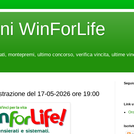
oni WinForLife
tati, montepremi, ultimo concorso, verifica vincita, ultime vin
Segui
estrazione del 17-05-2026 ore 19:00
Link ut
Oro
Iscrivi