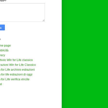
aggio
*
e
me page
blicità
vacy
hivio Win for Life classico
razioni Win for Life Classico
 for Life archivio estrazioni
 for life estrazioni di oggi
 for Life verifica vincite
al