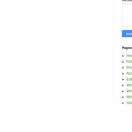
Mess
Pagin
Ho
Pub
Pri
Arc
Est
Win
Win
Win
Sis