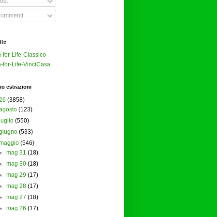
ost
ommenti
tte
-for-Life-Classico
-for-Life-VinciCasa
io estrazioni
26
(3858)
agosto
(123)
luglio
(550)
giugno
(533)
maggio
(546)
►
mag 31
(18)
►
mag 30
(18)
►
mag 29
(17)
►
mag 28
(17)
►
mag 27
(18)
►
mag 26
(17)