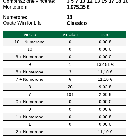
Combinazione vincente:
3 5 7 10 12 13 15 17 18 20
Montepremi:
1.975,35 €
Numerone:
18
Quote Win for Life
Classico
Vincita
Vincitori
Euro
10 + Numerone
0
0,00 €
10
0
0,00 €
9 + Numerone
0
0,00 €
9
1
132,51 €
8 + Numerone
3
11,10 €
7 + Numerone
6
11,10 €
8
26
9,02 €
7
191
2,00 €
0 + Numerone
0
0,00 €
0
0
0,00 €
1 + Numerone
0
0,00 €
1
0
0,00 €
2 + Numerone
1
11,10 €