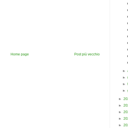
Home page
Post più vecchio
►
►
►
►
►
20
►
20
►
20
►
20
►
20