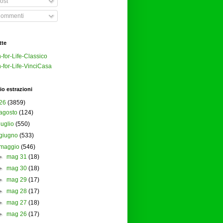
ost
ommenti
tte
-for-Life-Classico
-for-Life-VinciCasa
io estrazioni
26
(3859)
agosto
(124)
luglio
(550)
giugno
(533)
maggio
(546)
►
mag 31
(18)
►
mag 30
(18)
►
mag 29
(17)
►
mag 28
(17)
►
mag 27
(18)
►
mag 26
(17)