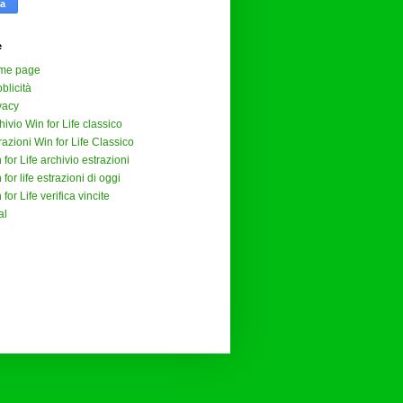
e
me page
blicità
vacy
hivio Win for Life classico
razioni Win for Life Classico
 for Life archivio estrazioni
 for life estrazioni di oggi
 for Life verifica vincite
al