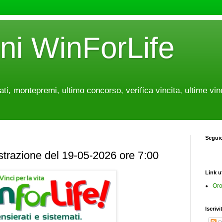
oni WinForLife
tati, montepremi, ultimo concorso, verifica vincita, ultime vin
Segui
estrazione del 19-05-2026 ore 7:00
Link ut
Oro
Iscrivi