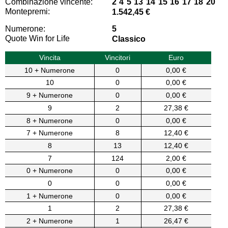
Combinazione vincente:
2 4 5 13 14 15 16 17 18 20
Montepremi:
1.542,45 €
Numerone:
5
Quote Win for Life
Classico
Vincita
Vincitori
Euro
10 + Numerone
0
0,00 €
10
0
0,00 €
9 + Numerone
0
0,00 €
9
2
27,38 €
8 + Numerone
0
0,00 €
7 + Numerone
8
12,40 €
8
13
12,40 €
7
124
2,00 €
0 + Numerone
0
0,00 €
0
0
0,00 €
1 + Numerone
0
0,00 €
1
2
27,38 €
2 + Numerone
1
26,47 €