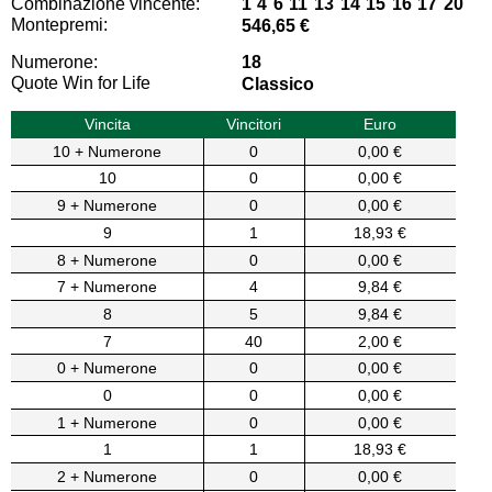
Combinazione vincente:
1 4 6 11 13 14 15 16 17 20
Montepremi:
546,65 €
Numerone:
18
Quote Win for Life
Classico
Vincita
Vincitori
Euro
10 + Numerone
0
0,00 €
10
0
0,00 €
9 + Numerone
0
0,00 €
9
1
18,93 €
8 + Numerone
0
0,00 €
7 + Numerone
4
9,84 €
8
5
9,84 €
7
40
2,00 €
0 + Numerone
0
0,00 €
0
0
0,00 €
1 + Numerone
0
0,00 €
1
1
18,93 €
2 + Numerone
0
0,00 €