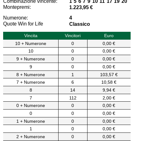
Combinazione vincente:
1 5 6 7 9 10 11 17 19 20
Montepremi:
1.223,95 €
Numerone:
4
Quote Win for Life
Classico
Vincita
Vincitori
Euro
10 + Numerone
0
0,00 €
10
0
0,00 €
9 + Numerone
0
0,00 €
9
0
0,00 €
8 + Numerone
1
103,57 €
7 + Numerone
6
10,58 €
8
14
9,94 €
7
112
2,00 €
0 + Numerone
0
0,00 €
0
0
0,00 €
1 + Numerone
0
0,00 €
1
0
0,00 €
2 + Numerone
0
0,00 €