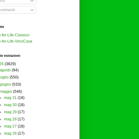
ost
ommenti
tte
-for-Life-Classico
-for-Life-VinciCasa
io estrazioni
26
(3829)
agosto
(94)
luglio
(550)
giugno
(533)
maggio
(546)
►
mag 31
(18)
►
mag 30
(18)
►
mag 29
(17)
►
mag 28
(17)
►
mag 27
(18)
►
mag 26
(17)