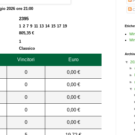
P
io 2026 ore 21:00
C
2395
1 2 7 9 11 13 14 15 17 19
Etiche
805,35 €
Win
Win
1
Classico
Archiv
Vincitori
Euro
▼
20
►
0
0,00 €
►
►
0
0,00 €
▼
0
0,00 €
0
0,00 €
0
0,00 €
5
19,72 €