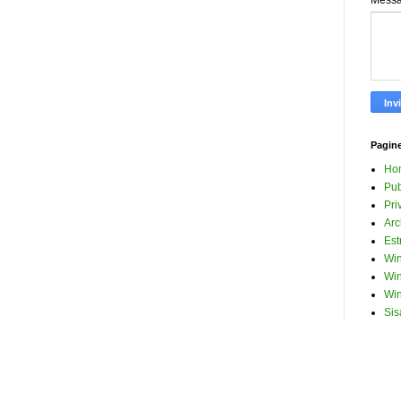
Mess
Pagin
Ho
Pub
Pri
Arc
Est
Win
Win
Win
Sis