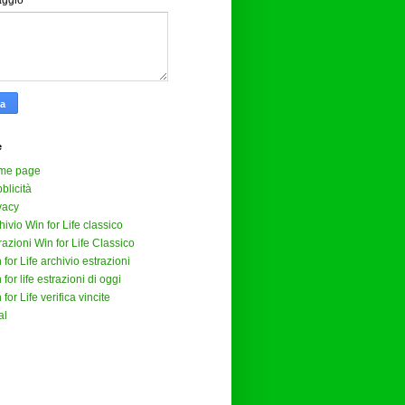
aggio
*
e
me page
blicità
vacy
hivio Win for Life classico
razioni Win for Life Classico
 for Life archivio estrazioni
 for life estrazioni di oggi
 for Life verifica vincite
al