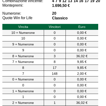
Combinazione vincente:
4 7 9 12 13 14 16 17 19 20
Montepremi:
1.696,50 €
Numerone:
20
Quote Win for Life
Classico
Vincita
Vincitori
Euro
10 + Numerone
0
0,00 €
10
0
0,00 €
9 + Numerone
0
0,00 €
9
0
0,00 €
8 + Numerone
3
36,02 €
7 + Numerone
8
9,85 €
8
17
9,85 €
7
148
2,00 €
0 + Numerone
0
0,00 €
0
0
0,00 €
1 + Numerone
0
0,00 €
1
0
0,00 €
2 + Numerone
1
36,02 €