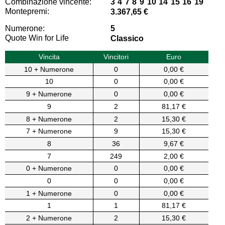
Combinazione vincente:
3 4 7 8 9 10 14 15 16 19
Montepremi:
3.367,65 €
Numerone:
5
Quote Win for Life
Classico
Vincita
Vincitori
Euro
10 + Numerone
0
0,00 €
10
0
0,00 €
9 + Numerone
0
0,00 €
9
2
81,17 €
8 + Numerone
2
15,30 €
7 + Numerone
9
15,30 €
8
36
9,67 €
7
249
2,00 €
0 + Numerone
0
0,00 €
0
0
0,00 €
1 + Numerone
0
0,00 €
1
1
81,17 €
2 + Numerone
2
15,30 €