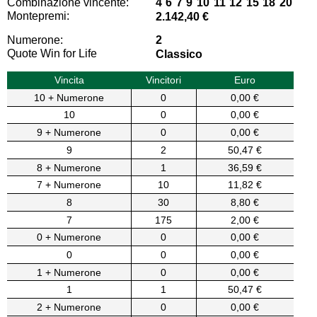
Combinazione vincente:
4 6 7 9 10 11 12 15 18 20
Montepremi:
2.142,40 €
Numerone:
2
Quote Win for Life
Classico
Vincita
Vincitori
Euro
10 + Numerone
0
0,00 €
10
0
0,00 €
9 + Numerone
0
0,00 €
9
2
50,47 €
8 + Numerone
1
36,59 €
7 + Numerone
10
11,82 €
8
30
8,80 €
7
175
2,00 €
0 + Numerone
0
0,00 €
0
0
0,00 €
1 + Numerone
0
0,00 €
1
1
50,47 €
2 + Numerone
0
0,00 €