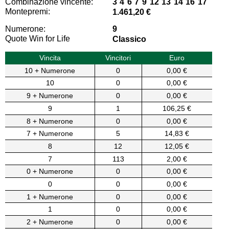
Combinazione vincente:
3 4 6 7 9 12 13 14 16 17
Montepremi:
1.461,20 €
Numerone:
9
Quote Win for Life
Classico
Vincita
Vincitori
Euro
10 + Numerone
0
0,00 €
10
0
0,00 €
9 + Numerone
0
0,00 €
9
1
106,25 €
8 + Numerone
0
0,00 €
7 + Numerone
5
14,83 €
8
12
12,05 €
7
113
2,00 €
0 + Numerone
0
0,00 €
0
0
0,00 €
1 + Numerone
0
0,00 €
1
0
0,00 €
2 + Numerone
0
0,00 €