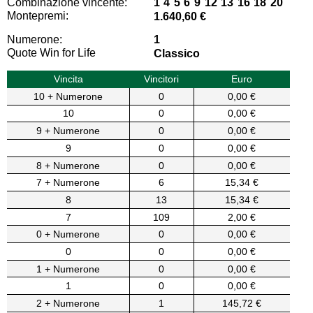
Combinazione vincente:
1 4 5 6 9 12 13 16 18 20
Montepremi:
1.640,60 €
Numerone:
1
Quote Win for Life
Classico
Vincita
Vincitori
Euro
10 + Numerone
0
0,00 €
10
0
0,00 €
9 + Numerone
0
0,00 €
9
0
0,00 €
8 + Numerone
0
0,00 €
7 + Numerone
6
15,34 €
8
13
15,34 €
7
109
2,00 €
0 + Numerone
0
0,00 €
0
0
0,00 €
1 + Numerone
0
0,00 €
1
0
0,00 €
2 + Numerone
1
145,72 €