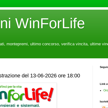
oni WinForLife
tati, montepremi, ultimo concorso, verifica vincita, ultime vin
Segui
estrazione del 13-06-2026 ore 18:00
Link ut
Oro
Iscrivi