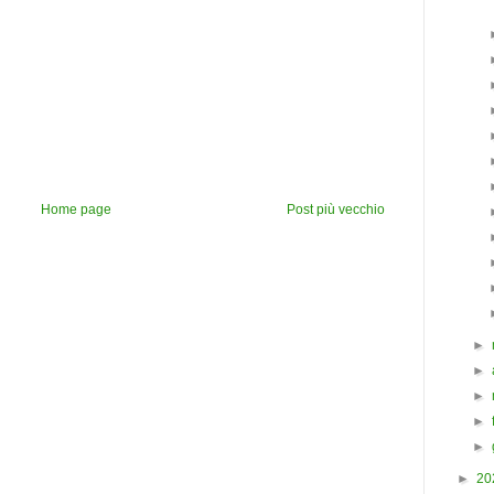
Home page
Post più vecchio
►
►
►
►
►
►
20