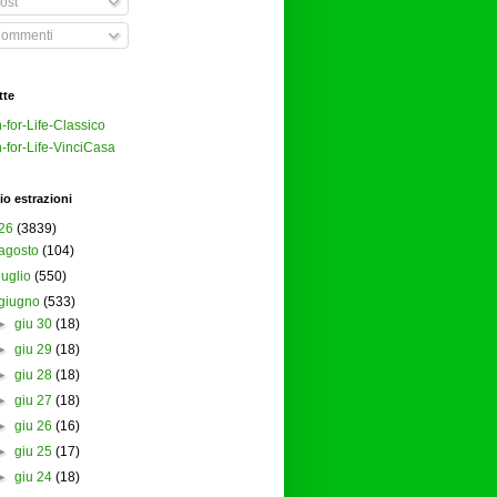
ost
ommenti
tte
-for-Life-Classico
-for-Life-VinciCasa
io estrazioni
26
(3839)
agosto
(104)
luglio
(550)
giugno
(533)
►
giu 30
(18)
►
giu 29
(18)
►
giu 28
(18)
►
giu 27
(18)
►
giu 26
(16)
►
giu 25
(17)
►
giu 24
(18)