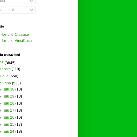
ost
ommenti
tte
-for-Life-Classico
-for-Life-VinciCasa
io estrazioni
26
(3845)
agosto
(110)
luglio
(550)
giugno
(533)
►
giu 30
(18)
►
giu 29
(18)
►
giu 28
(18)
►
giu 27
(18)
►
giu 26
(16)
►
giu 25
(17)
►
giu 24
(18)