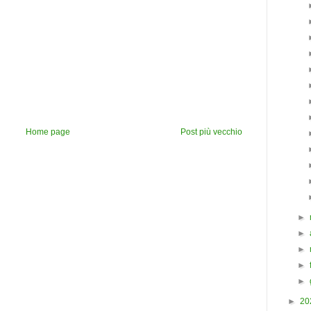
Home page
Post più vecchio
►
►
►
►
►
►
20