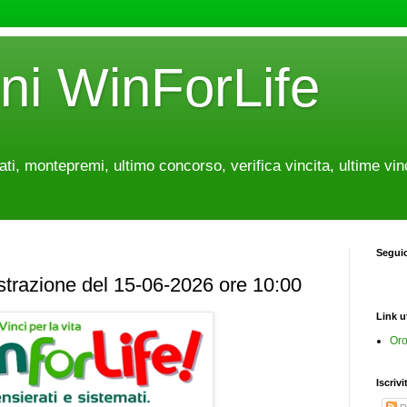
oni WinForLife
tati, montepremi, ultimo concorso, verifica vincita, ultime vin
Segui
estrazione del 15-06-2026 ore 10:00
Link ut
Oro
Iscrivi