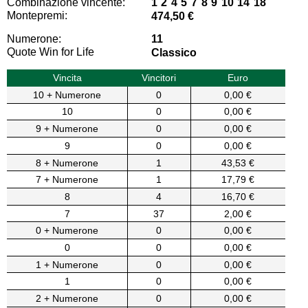
Combinazione vincente:
1 2 4 5 7 8 9 10 14 18
Montepremi:
474,50 €
Numerone:
11
Quote Win for Life
Classico
Vincita
Vincitori
Euro
10 + Numerone
0
0,00 €
10
0
0,00 €
9 + Numerone
0
0,00 €
9
0
0,00 €
8 + Numerone
1
43,53 €
7 + Numerone
1
17,79 €
8
4
16,70 €
7
37
2,00 €
0 + Numerone
0
0,00 €
0
0
0,00 €
1 + Numerone
0
0,00 €
1
0
0,00 €
2 + Numerone
0
0,00 €