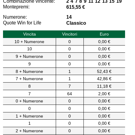
Combinazione vincente:
2 4 7 8 9 11 12 13 15 19
Montepremi:
615,55 €
Numerone:
14
Quote Win for Life
Classico
Vincita
Vincitori
Euro
10 + Numerone
0
0,00 €
10
0
0,00 €
9 + Numerone
0
0,00 €
9
0
0,00 €
8 + Numerone
1
52,43 €
7 + Numerone
1
42,86 €
8
7
11,18 €
7
64
2,00 €
0 + Numerone
0
0,00 €
0
0
0,00 €
1 + Numerone
0
0,00 €
1
0
0,00 €
2 + Numerone
0
0,00 €