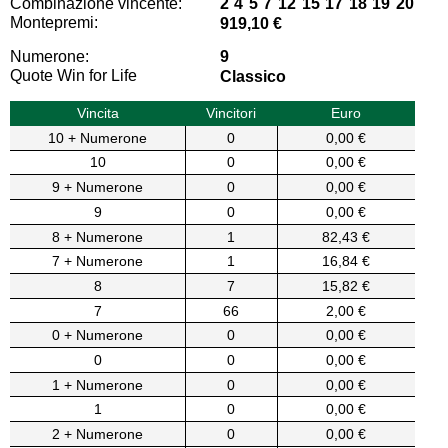
Combinazione vincente:
2 4 5 7 12 15 17 18 19 20
Montepremi:
919,10 €
Numerone:
9
Quote Win for Life
Classico
Vincita
Vincitori
Euro
10 + Numerone
0
0,00 €
10
0
0,00 €
9 + Numerone
0
0,00 €
9
0
0,00 €
8 + Numerone
1
82,43 €
7 + Numerone
1
16,84 €
8
7
15,82 €
7
66
2,00 €
0 + Numerone
0
0,00 €
0
0
0,00 €
1 + Numerone
0
0,00 €
1
0
0,00 €
2 + Numerone
0
0,00 €