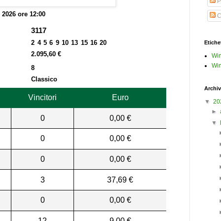
P
o 2026 ore 12:00
C
3117
2 4 5 6 9 10 13 15 16 20
Etiche
2.095,60 €
Win
Win
8
Classico
Archiv
Vincitori
Euro
▼
20
►
0
0,00 €
▼
0
0,00 €
0
0,00 €
3
37,69 €
0
0,00 €
12
9,00 €