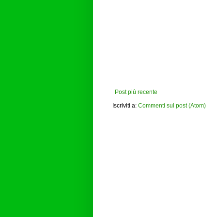
Post più recente
Iscriviti a:
Commenti sul post (Atom)