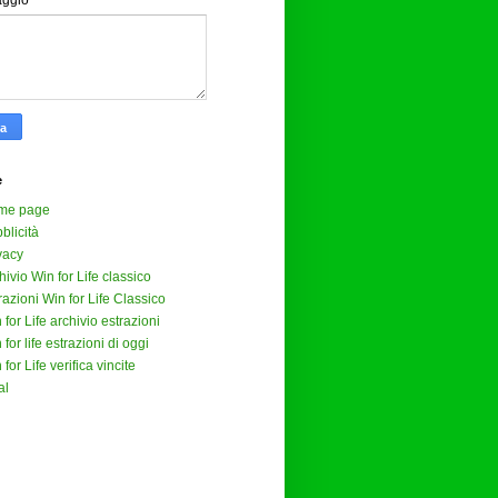
aggio
*
e
me page
blicità
vacy
hivio Win for Life classico
razioni Win for Life Classico
 for Life archivio estrazioni
 for life estrazioni di oggi
 for Life verifica vincite
al