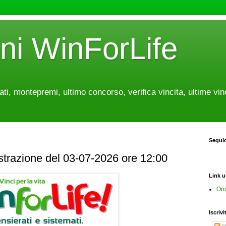
oni WinForLife
tati, montepremi, ultimo concorso, verifica vincita, ultime vin
Segui
estrazione del 03-07-2026 ore 12:00
Link ut
Oro
Iscrivi