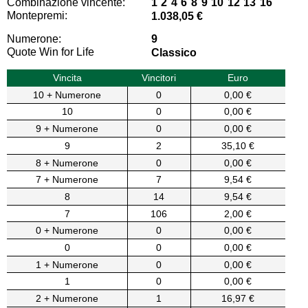
Combinazione vincente:
1 2 4 6 8 9 10 12 13 16
Montepremi:
1.038,05 €
Numerone:
9
Quote Win for Life
Classico
Vincita
Vincitori
Euro
10 + Numerone
0
0,00 €
10
0
0,00 €
9 + Numerone
0
0,00 €
9
2
35,10 €
8 + Numerone
0
0,00 €
7 + Numerone
7
9,54 €
8
14
9,54 €
7
106
2,00 €
0 + Numerone
0
0,00 €
0
0
0,00 €
1 + Numerone
0
0,00 €
1
0
0,00 €
2 + Numerone
1
16,97 €