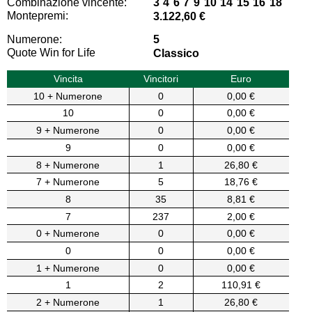
Combinazione vincente:
3 4 6 7 9 10 14 15 16 18
Montepremi:
3.122,60 €
Numerone:
5
Quote Win for Life
Classico
Vincita
Vincitori
Euro
10 + Numerone
0
0,00 €
10
0
0,00 €
9 + Numerone
0
0,00 €
9
0
0,00 €
8 + Numerone
1
26,80 €
7 + Numerone
5
18,76 €
8
35
8,81 €
7
237
2,00 €
0 + Numerone
0
0,00 €
0
0
0,00 €
1 + Numerone
0
0,00 €
1
2
110,91 €
2 + Numerone
1
26,80 €