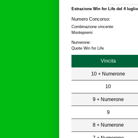
Estrazione Win for Life del
4 lugli
Numero Concorso:
Combinazione vincente:
Montepremi:
Numerone:
Quote Win for Life
Vincita
10 + Numerone
10
9 + Numerone
9
8 + Numerone
7 + Numerone