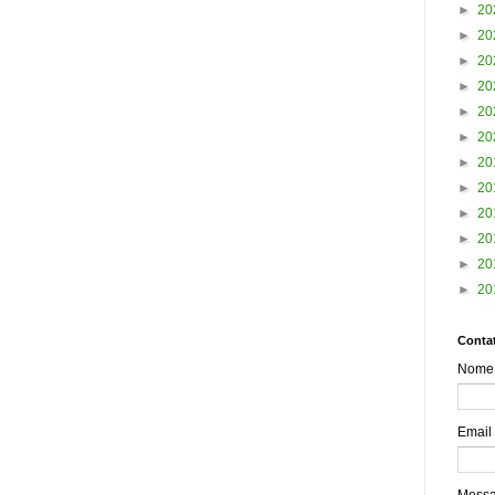
►
20
►
20
►
20
►
20
►
20
►
20
►
20
►
20
►
20
►
20
►
20
►
20
Contat
Nome
Email