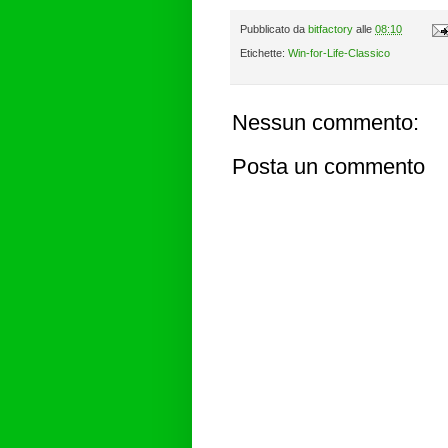
Pubblicato da
bitfactory
alle
08:10
Etichette:
Win-for-Life-Classico
Nessun commento:
Posta un commento