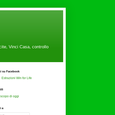
cite, Vinci Casa, controllo
ci su Facebook
Estrazioni Win for Life
ili
scopo di oggi
ti a