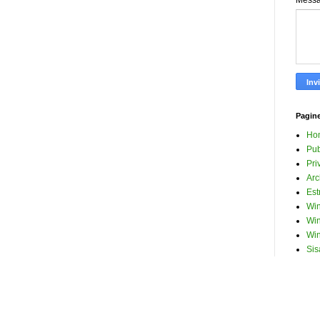
Mess
Pagin
Ho
Pub
Pri
Arc
Est
Win
Win
Win
Sis