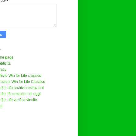
aggio
*
e
me page
blicità
vacy
hivio Win for Life classico
razioni Win for Life Classico
 for Life archivio estrazioni
 for life estrazioni di oggi
 for Life verifica vincite
al