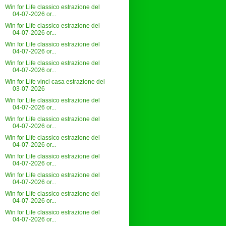
Win for Life classico estrazione del
04-07-2026 or...
Win for Life classico estrazione del
04-07-2026 or...
Win for Life classico estrazione del
04-07-2026 or...
Win for Life classico estrazione del
04-07-2026 or...
Win for Life vinci casa estrazione del
03-07-2026
Win for Life classico estrazione del
04-07-2026 or...
Win for Life classico estrazione del
04-07-2026 or...
Win for Life classico estrazione del
04-07-2026 or...
Win for Life classico estrazione del
04-07-2026 or...
Win for Life classico estrazione del
04-07-2026 or...
Win for Life classico estrazione del
04-07-2026 or...
Win for Life classico estrazione del
04-07-2026 or...