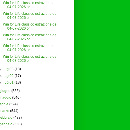
Win for Life classico estrazione del
04-07-2026 or...
Win for Life classico estrazione del
04-07-2026 or...
Win for Life classico estrazione del
04-07-2026 or...
Win for Life classico estrazione del
04-07-2026 or...
Win for Life classico estrazione del
04-07-2026 or...
Win for Life classico estrazione del
04-07-2026 or...
►
lug 03
(18)
►
lug 02
(17)
►
lug 01
(18)
giugno
(533)
maggio
(546)
aprile
(524)
marzo
(544)
febbraio
(488)
gennaio
(550)