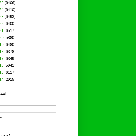
25
(6406)
24
(6410)
23
(6493)
22
(6400)
21
(6517)
20
(5880)
19
(6480)
18
(6378)
17
(6349)
16
(5941)
15
(6117)
14
(2915)
taci
*