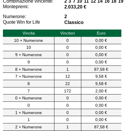
Combinazione vincente:
2 3 7 10 11 12 14 16 18 19
Montepremi:
2.033,20 €
Numerone:
2
Quote Win for Life
Classico
Vincita
Vincitori
Euro
10 + Numerone
0
0,00 €
10
0
0,00 €
9 + Numerone
0
0,00 €
9
0
0,00 €
8 + Numerone
1
87,58 €
7 + Numerone
12
9,58 €
8
22
9,58 €
7
172
2,00 €
0 + Numerone
0
0,00 €
0
0
0,00 €
1 + Numerone
0
0,00 €
1
0
0,00 €
2 + Numerone
1
87,58 €