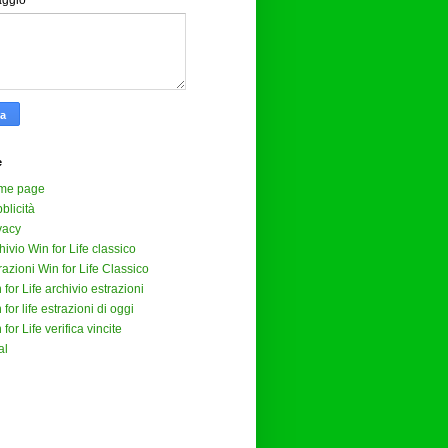
aggio
*
e
me page
blicità
vacy
hivio Win for Life classico
razioni Win for Life Classico
 for Life archivio estrazioni
 for life estrazioni di oggi
 for Life verifica vincite
al