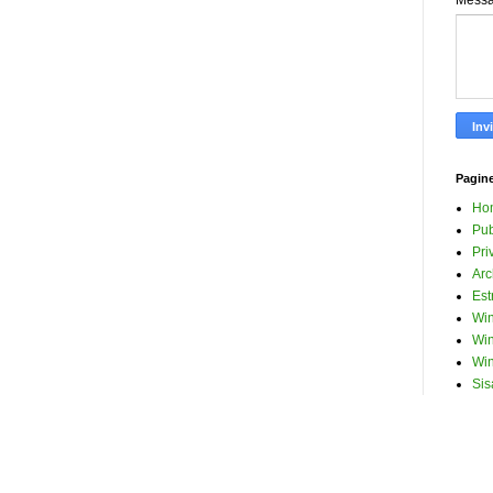
Mess
Pagin
Ho
Pub
Pri
Arc
Est
Win
Win
Win
Sis