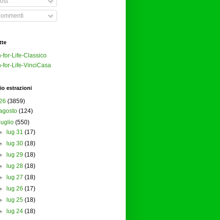
ost
ommenti
tte
-for-Life-Classico
-for-Life-VinciCasa
io estrazioni
26
(3859)
agosto
(124)
luglio
(550)
►
lug 31
(17)
►
lug 30
(18)
►
lug 29
(18)
►
lug 28
(18)
►
lug 27
(18)
►
lug 26
(17)
►
lug 25
(18)
►
lug 24
(18)