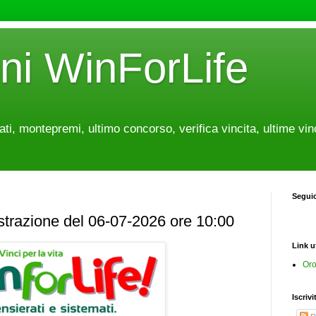
oni WinForLife
tati, montepremi, ultimo concorso, verifica vincita, ultime vin
Segui
estrazione del 06-07-2026 ore 10:00
Link ut
Oro
Iscrivi